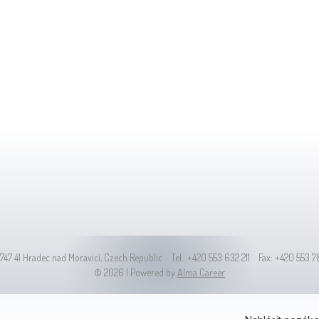
, 747 41 Hradec nad Moravicí, Czech Republic Tel.: +420 553 632 211 Fax: +420 553 
© 2026 | Powered by
Alma Career