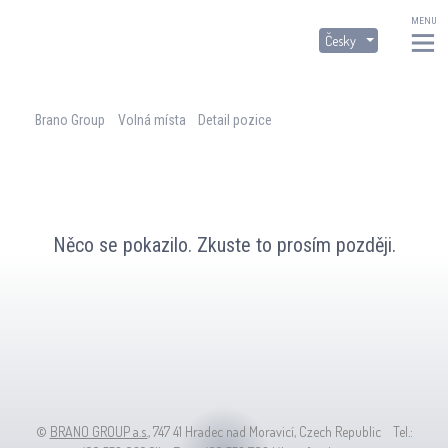
MENU
Česky
Česky
English
Brano Group
Volná místa
Detail pozice
Něco se pokazilo. Zkuste to prosím později.
©
BRANO GROUP a.s.
, 747 41 Hradec nad Moravicí, Czech Republic Tel.: