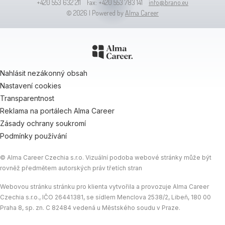
+420 553 632 211 Fax: +420 553 783 141
info@brano.eu
© 2026 | Powered by
Alma Career
Nahlásit nezákonný obsah
Nastavení cookies
Transparentnost
Reklama na portálech Alma Career
Zásady ochrany soukromí
Podmínky používání
© Alma Career Czechia s.r.o. Vizuální podoba webové stránky může být
rovněž předmětem autorských práv třetích stran
Webovou stránku stránku pro klienta vytvořila a provozuje Alma Career
Czechia s.r.o., IČO 26441381, se sídlem Menclova 2538/2, Libeň, 180 00
Praha 8, sp. zn. C 82484 vedená u Městského soudu v Praze.