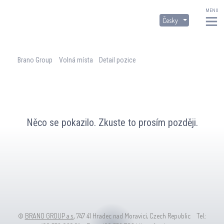
MENU
Česky
Česky
English
Brano Group
Volná místa
Detail pozice
Něco se pokazilo. Zkuste to prosím později.
©
BRANO GROUP a.s.
, 747 41 Hradec nad Moravicí, Czech Republic Tel.: