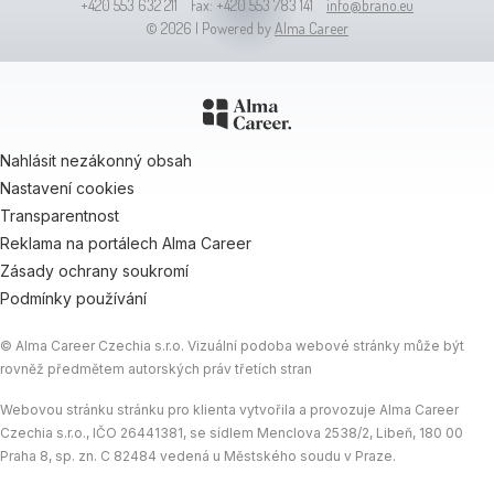
+420 553 632 211 Fax: +420 553 783 141
info@brano.eu
© 2026 | Powered by
Alma Career
Nahlásit nezákonný obsah
Nastavení cookies
Transparentnost
Reklama na portálech Alma Career
Zásady ochrany soukromí
Podmínky používání
© Alma Career Czechia s.r.o. Vizuální podoba webové stránky může být
rovněž předmětem autorských práv třetích stran
Webovou stránku stránku pro klienta vytvořila a provozuje Alma Career
Czechia s.r.o., IČO 26441381, se sídlem Menclova 2538/2, Libeň, 180 00
Praha 8, sp. zn. C 82484 vedená u Městského soudu v Praze.